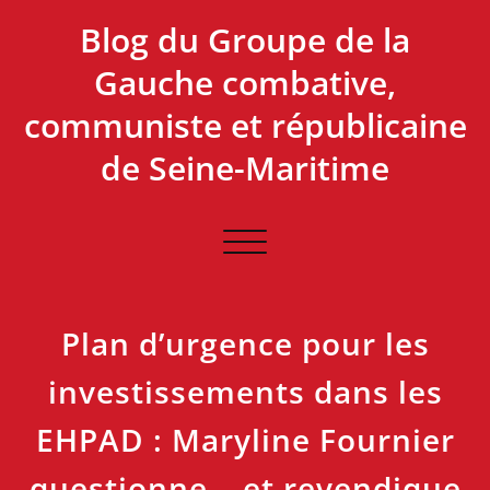
Skip
Blog du Groupe de la
to
content
Gauche combative,
communiste et républicaine
de Seine-Maritime
Afficher/masquer
la
navigation
Plan d’urgence pour les
investissements dans les
EHPAD : Maryline Fournier
questionne… et revendique